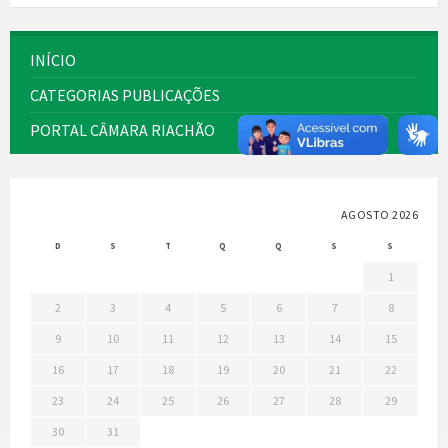
INÍCIO
CATEGORIAS PUBLICAÇÕES
PORTAL CÂMARA RIACHÃO
AGOSTO 2026
D
S
T
Q
Q
S
S
1
2
3
4
5
6
7
8
9
10
11
12
13
14
15
16
17
18
19
20
21
22
23
24
25
26
27
28
29
30
31