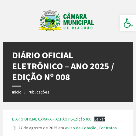
Ir
Pular
Pular
para
para
para
o
a
o
Barra de Ferramentas Aberta
conteúdo
barra
rodapé
lateral
esquerda
DIÁRIO OFICIAL
ELETRÔNICO – ANO 2025 /
EDIÇÃO Nº 008
Inicio
Publicações
/
DIARIO OFICIAL CAMARA RIACHÃO PB-Edição 008
Baixar
27 de agosto de 2025
em
Aviso de Cotação
,
Contratos