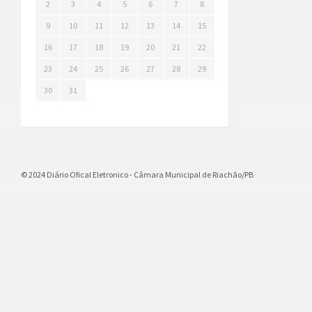
2
3
4
5
6
7
8
9
10
11
12
13
14
15
16
17
18
19
20
21
22
23
24
25
26
27
28
29
30
31
© 2024 Diário Ofical Eletronico - Câmara Municipal de Riachão/PB