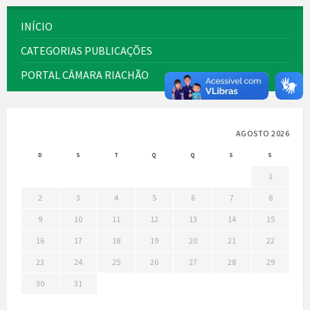
INÍCIO
CATEGORIAS PUBLICAÇÕES
PORTAL CÂMARA RIACHÃO
AGOSTO 2026
D
S
T
Q
Q
S
S
1
2
3
4
5
6
7
8
9
10
11
12
13
14
15
16
17
18
19
20
21
22
23
24
25
26
27
28
29
30
31