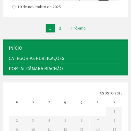
10 de novembro de 2025
Paginação
1
2
Próximo
de
posts
INÍCIO
CATEGORIAS PUBLICAÇÕES
PORTAL CÂMARA RIACHÃO
AGOSTO 2026
D
S
T
Q
Q
S
S
1
2
3
4
5
6
7
8
9
10
11
12
13
14
15