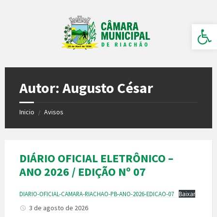
Ir
Pular
Pular
para
para
para
o
a
o
Barra de Ferramentas Aberta
conteúdo
barra
rodapé
lateral
esquerda
Autor: Augusto César
Inicio
Avisos
/
DIÁRIO OFICIAL ELETRÔNICO –
ANO 2026 / EDIÇÃO Nº 07
DIARIO-OFICIAL-CAMARA-RIACHAO-PB-ANO-2026-EDICAO-07
Baixar
3 de agosto de 2026