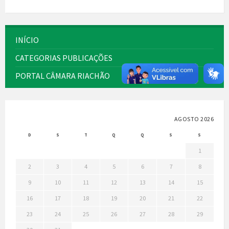
INÍCIO
CATEGORIAS PUBLICAÇÕES
PORTAL CÂMARA RIACHÃO
AGOSTO 2026
D
S
T
Q
Q
S
S
1
2
3
4
5
6
7
8
9
10
11
12
13
14
15
16
17
18
19
20
21
22
23
24
25
26
27
28
29