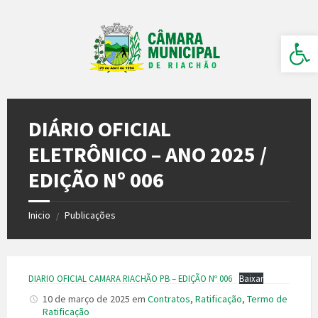
Ir
Pular
Pular
para
para
para
o
a
o
Barra de Ferramentas Aberta
conteúdo
barra
rodapé
lateral
esquerda
DIÁRIO OFICIAL
ELETRÔNICO – ANO 2025 /
EDIÇÃO Nº 006
Inicio
Publicações
/
DIARIO OFICIAL CAMARA RIACHÃO PB – EDIÇÃO Nº 006
Baixar
10 de março de 2025
em
Contratos
,
Ratificação
,
Termo de
Ratificação