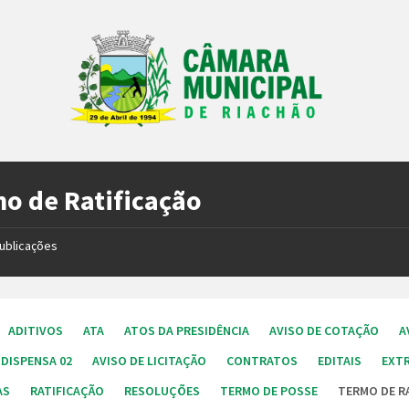
o de Ratificação
ublicações
ADITIVOS
ATA
ATOS DA PRESIDÊNCIA
AVISO DE COTAÇÃO
A
 DISPENSA 02
AVISO DE LICITAÇÃO
CONTRATOS
EDITAIS
EXT
AS
RATIFICAÇÃO
RESOLUÇÕES
TERMO DE POSSE
TERMO DE R