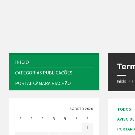
Ir
Pular
Pular
para
para
para
o
a
o
conteúdo
barra
rodapé
lateral
esquerda
INÍCIO
Term
CATEGORIAS PUBLICAÇÕES
Inicio
P
/
PORTAL CÂMARA RIACHÃO
AGOSTO 2026
TODOS
D
S
T
Q
Q
S
S
AVISO DE
1
PORTARI