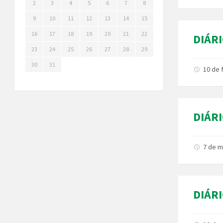
2
3
4
5
6
7
8
9
10
11
12
13
14
15
16
17
18
19
20
21
22
DIÁRI
23
24
25
26
27
28
29
30
31
10 de 
DIÁRI
7 de m
DIÁRI