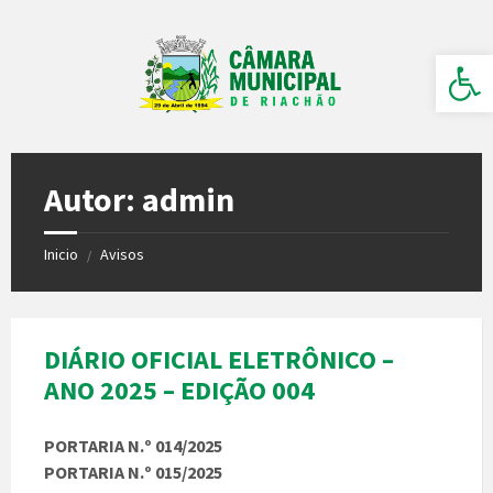
Ir
Pular
Pular
para
para
para
o
a
o
Barra de Ferramentas Aberta
conteúdo
barra
rodapé
lateral
esquerda
Autor: admin
Inicio
Avisos
/
DIÁRIO OFICIAL ELETRÔNICO –
ANO 2025 – EDIÇÃO 004
PORTARIA N.º 014/2025
PORTARIA N.º 015/2025