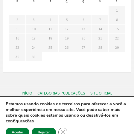
D
S
T
Q
Q
S
S
1
2
3
4
5
6
7
8
9
10
11
12
13
14
15
16
17
18
19
20
21
22
23
24
25
26
27
28
29
30
31
INÍCIO
CATEGORIAS PUBLICAÇÕES
SITE OFICIAL
PORTAL DA TRANSPARENCIA
Login
Estamos usando cookies de terceiros para oferecer a você a
melhor experiência em nosso site. Você pode saber mais
© 2024 Diário Ofical Eletronico - Câmara Municipal de Riachão/PB
sobre quais cookies estamos usando ou desativá-los em
configurações
.
Close GDPR Cookie Banner
Aceitar
Rejeitar