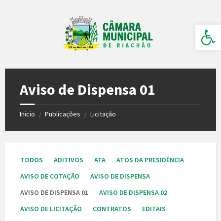
Ir
Pular
Pular
para
para
para
o
a
o
Barra de Ferramentas Aberta
conteúdo
barra
rodapé
lateral
esquerda
Aviso de Dispensa 01
Inicio
Publicações
Licitação
/
/
TODOS
ADITIVOS
ATA
ATOS DA PRESIDÊNCIA
AVISO DE COTAÇÃO
AVISO DE DISPENSA
AVISO DE DISPENSA 01
AVISO DE DISPENSA 02
AVISO DE LICITAÇÃO
CONTRATOS
EDITAIS