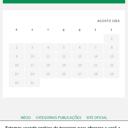
AGOSTO 2026
D
S
T
Q
Q
S
S
1
2
3
4
5
6
7
8
9
10
11
12
13
14
15
16
17
18
19
20
21
22
23
24
25
26
27
28
29
30
31
INÍCIO
CATEGORIAS PUBLICAÇÕES
SITE OFICIAL
PORTAL DA TRANSPARENCIA
Login
Estamos usando cookies de terceiros para oferecer a você a