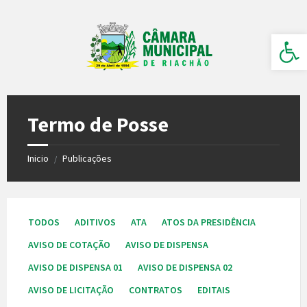
Ir
Pular
Pular
para
para
para
o
a
o
Barra de Ferramentas Aberta
conteúdo
barra
rodapé
lateral
esquerda
Termo de Posse
Inicio
Publicações
/
TODOS
ADITIVOS
ATA
ATOS DA PRESIDÊNCIA
AVISO DE COTAÇÃO
AVISO DE DISPENSA
AVISO DE DISPENSA 01
AVISO DE DISPENSA 02
AVISO DE LICITAÇÃO
CONTRATOS
EDITAIS