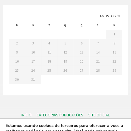
AGOSTO 2026
D
S
T
Q
Q
S
S
1
2
3
4
5
6
7
8
9
10
11
12
13
14
15
16
17
18
19
20
21
22
23
24
25
26
27
28
29
30
31
INÍCIO
CATEGORIAS PUBLICAÇÕES
SITE OFICIAL
PORTAL DA TRANSPARENCIA
Login
Estamos usando cookies de terceiros para oferecer a você a
© 2024 Diário Ofical Eletronico - Câmara Municipal de Riachão/PB